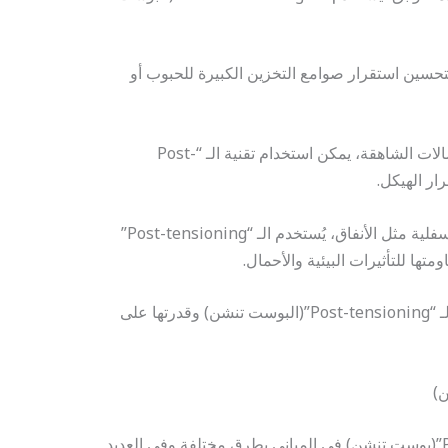
تحسين استقرار صوامع التخزين الكبيرة للحبوب أو
4. **أبراج الاتصالات:** في بناء أبراج الاتصالات الشاهقة، يمكن استخدام تقنية الـ “Post-
5. **المنشآت السفلية:** في المنشآت السفلية مثل الأنفاق، يُستخدم الـ “Post-tensioning”
ها للتأثيرات البيئية والأحمال.
هذه الاستخدامات تظهر مدى مرونة تقنية الـ “Post-tensioning”(البوست تنشن) وقدرتها على
يمكن استخدام تقنية الـ “Post-tensioning”(بوست تنشن) في المباني بطرق مختلفة وفي العديد