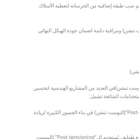
 يتم صب طبقة إضافية من الخرسانة لتغطية الأسلاك
ت تنشن) ومراقبة دائمة لضمان جودة الهيكل النهائي
نظام الـ “Post-tensioning” (البوست تنشن)في العديد من المشاريع الهندسية لتحسين
ستخدامات الشائعة تشمل:
1. **الجسور:** يستخدم الـ “Post-tensioning”(البوست تنشن) في بناء الجسور الكبيرة لزيادة
2. **المباني العالية:** في المباني ذات عدة طوابق، يُستخدم الـ “Post-tensioning” (البوست