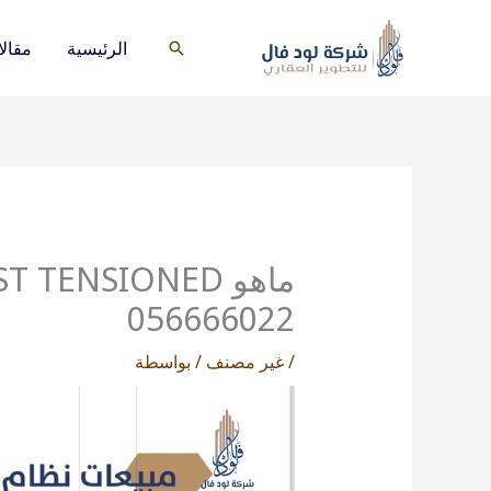
خطي
لى
الرئيسية
مقال
البحث
لمحتوى
056666022
/
غير مصنف
/ بواسطة