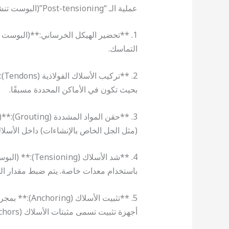
عملية الـ “Post-tensioning”(البوست تنشن) تشمل عدة خطوات:
1. **تحضير الهيكل الخرساني:**(البوست 
التماسك.
2. 
بحيث تكون في الأماكن المحددة مسبقًا.
3. **حق
(مثل الجل الخاص بالإنشاءات) داخل الأسلاك 
4. **شد الأسلاك
باستخدام معدات خاصة. يتم ضبط مقدار التو
5. **تثبيت الأ
أجهزة تثبيت تسمى مثبتات الأسلاك (anchors) في نقاط النهاية.