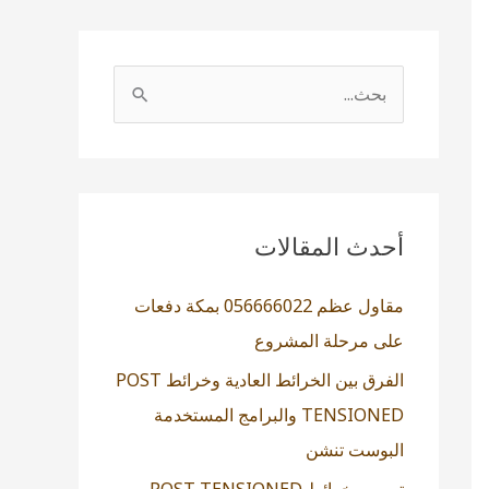
ا
ل
ب
ح
ث
أحدث المقالات
ع
مقاول عظم 056666022 بمكة دفعات
ن
على مرحلة المشروع
:
الفرق بين الخرائط العادية وخرائط POST
TENSIONED والبرامج المستخدمة
البوست تنشن