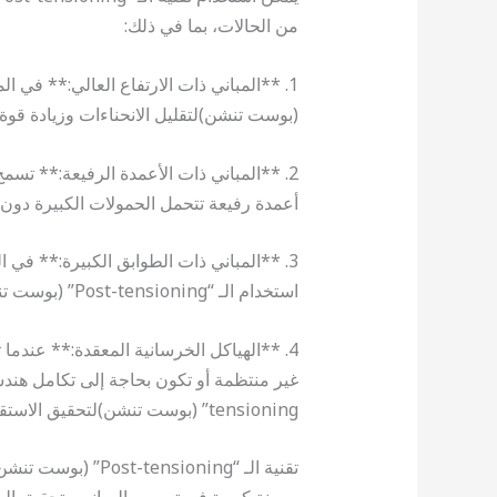
من الحالات، بما في ذلك:
(بوست تنشن)لتقليل الانحناءات وزيادة قوة ا
أعمدة رفيعة تتحمل الحمولات الكبيرة دون
3. **المباني ذات الطوابق الكبيرة:** في ا
استخدام الـ “Post-tensioning” (بوست تنشن)لتحسين استقرار الهيكل وتقليل الاهتزازات.
4. **الهياكل الخرسانية المعقدة:** عندم
tensioning” (بوست تنشن)لتحقيق الاستقرار المطلوب.
تقنية الـ “nsioning