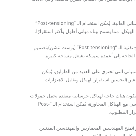
1. **المباني ذات الارتفاع العالي:** في المباني العالية، يُمكن استخدام الـ “Post-tensioning”
لهيكل، مما يسمح ببناء مباني أطول وأكثر استقرارًا.
2. **المباني ذات الأعمدة الرفيعة:** تسمح تقنية الـ “Post-tensioning” (بوست تنشن)بتصميم
 الحاجة إلى أعمدة سميكة تشغل مساحة كبيرة.
لمباني التي تحتوي على العديد من الطوابق، يُمكن
ا تكون هناك حاجة لهياكل خرسانية معقدة تحمل حمولات
غير منتظمة أو تكون بحاجة إلى تكامل هندسي مع الهياكل المجاورة، يُمكن استخدام الـ “Post-
Post-te” (بوست تنشن)تمنح المهندسين المعماريين والمهندسين المدنيين