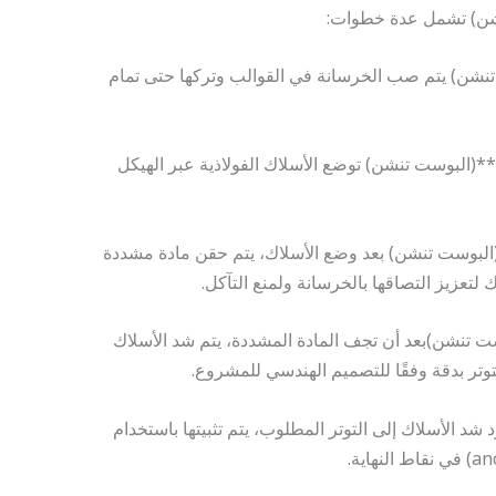
تنشن) يتم صب الخرسانة في القوالب وتركها حتى تمام
**تركيب الأسلاك الفولاذية (Tendons):**(البوست تنشن) توضع الأسلاك الفولاذية عبر الهيكل
ن المواد المشددة (Grouting):**(البوست تنشن) بعد وضع الأسلاك، يتم حقن مادة مشددة
لتعزيز التصاقها بالخرسانة ولمنع التآكل.
 (Tensioning):** (البوست تنشن)بعد أن تجف المادة المشددة، يتم شد الأسلاك
تر بدقة وفقًا للتصميم الهندسي للمشروع.
سلاك (Anchoring):** بمجرد شد الأسلاك إلى التوتر المطلوب، يتم تثبيتها باستخدام