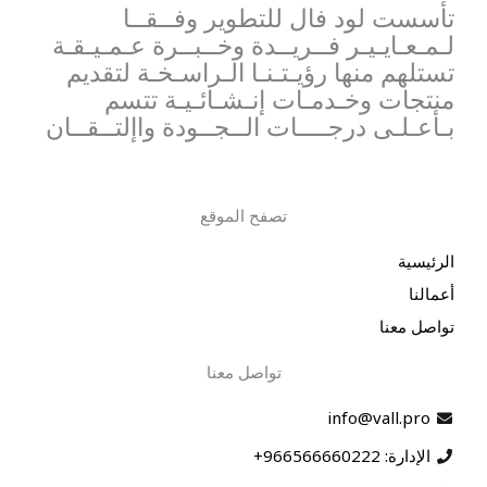
تأسست لود فال للتطوير وفــقــا
لـمـعـايـيـر فــريــدة وخــبــرة عـمـيـقـة
تستلهم منها رؤيـتـنـا الـراسـخـة لتقديم
منتجات وخـدمـات إنـشـائـيـة تتسم
بـأعـلـى درجــــات الــجــودة واإلتــقــان
تصفح الموقع
الرئيسية
أعمالنا
تواصل معنا
تواصل معنا
info@vall.pro
الإدارة: 966566660222+